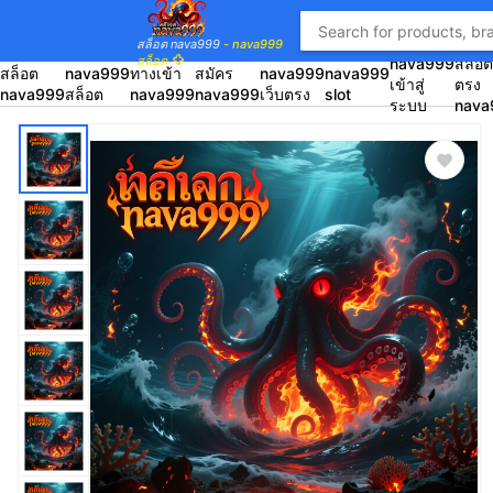
สล็อต nava999
- nava999
สล็อต
nava999
สล็อต
สล็อต
nava999
ทางเข้า
สมัคร
nava999
nava999
เข้าสู่
ตรง
nava999
สล็อต
nava999
nava999
เว็บตรง
slot
ระบบ
nava