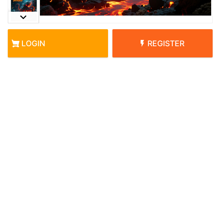
LOGIN
REGISTER