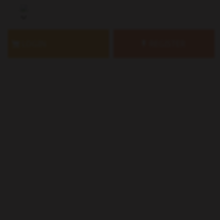
LOGIN
REGISTER