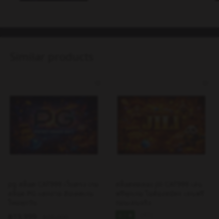
similar products
pg สล็อต CAT999 เว็บตรง เกม
สล็อตทดลอง jili CAT999 เล่น
สล็อต PG แตกง่าย อัปเดตเกม
ฟรีทุกเกม ไม่ต้องสมัคร เล่นฟรี
ใหม่ทุกวัน
ก่อนเล่นจริง
(41)
4.1
฿19,999
฿38,000